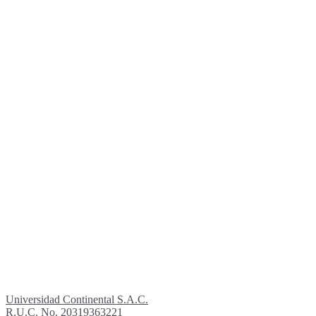
Universidad Continental S.A.C.
R.U.C. No. 20319363221