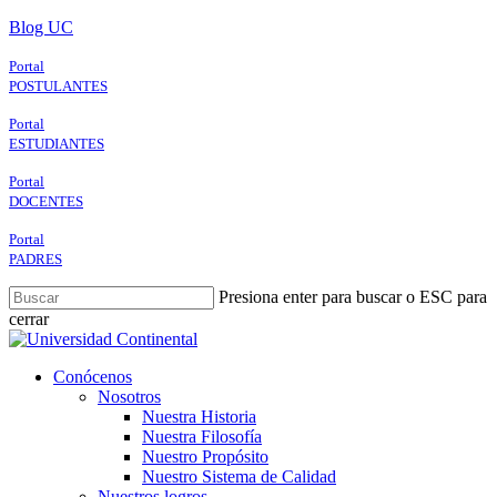
Skip
Blog UC
to
main
Portal
content
POSTULANTES
Portal
ESTUDIANTES
Portal
DOCENTES
Portal
PADRES
Presiona enter para buscar o ESC para
cerrar
Close
Search
search
Menu
Conócenos
Nosotros
Nuestra Historia
Nuestra Filosofía
Nuestro Propósito
Nuestro Sistema de Calidad
Nuestros logros