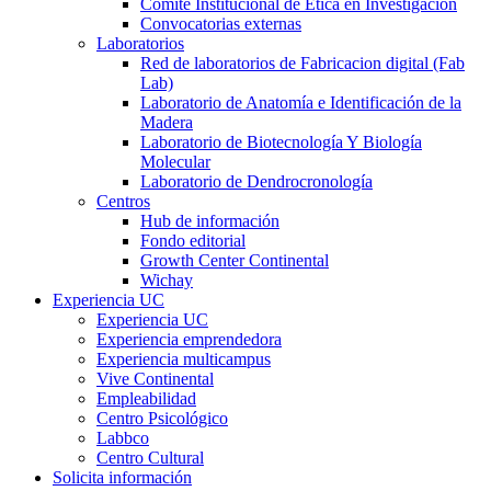
Comité Institucional de Ética en Investigación
Convocatorias externas
Laboratorios
Red de laboratorios de Fabricacion digital (Fab
Lab)
Laboratorio de Anatomía e Identificación de la
Madera
Laboratorio de Biotecnología Y Biología
Molecular
Laboratorio de Dendrocronología
Centros
Hub de información
Fondo editorial
Growth Center Continental
Wichay
Experiencia UC
Experiencia UC
Experiencia emprendedora
Experiencia multicampus
Vive Continental
Empleabilidad
Centro Psicológico
Labbco
Centro Cultural
Solicita información