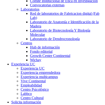
Comité Institucional de Ética en Investigación
Convocatorias externas
Laboratorios
Red de laboratorios de Fabricacion digital (Fab
Lab)
Laboratorio de Anatomía e Identificación de la
Madera
Laboratorio de Biotecnología Y Biología
Molecular
Laboratorio de Dendrocronología
Centros
Hub de información
Fondo editorial
Growth Center Continental
Wichay
Experiencia UC
Experiencia UC
Experiencia emprendedora
Experiencia multicampus
Vive Continental
Empleabilidad
Centro Psicológico
Labbco
Centro Cultural
Solicita información