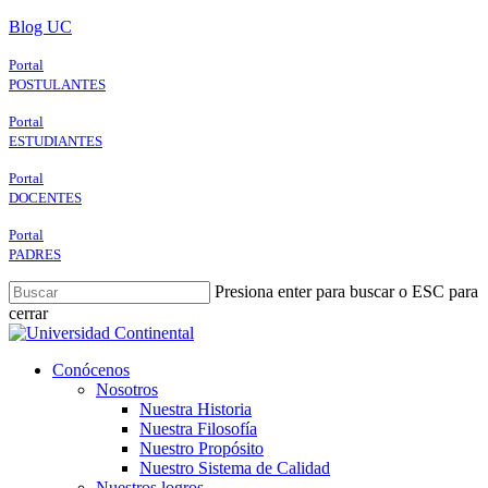
Skip
Blog UC
to
main
Portal
content
POSTULANTES
Portal
ESTUDIANTES
Portal
DOCENTES
Portal
PADRES
Presiona enter para buscar o ESC para
cerrar
Close
Search
search
Menu
Conócenos
Nosotros
Nuestra Historia
Nuestra Filosofía
Nuestro Propósito
Nuestro Sistema de Calidad
Nuestros logros