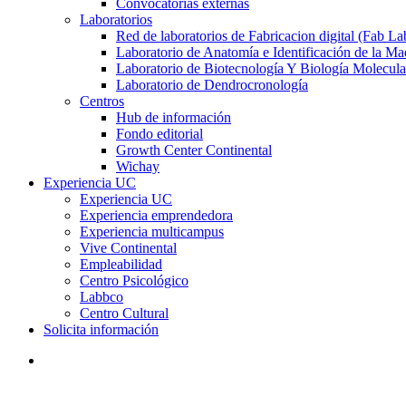
Convocatorias externas
Laboratorios
Red de laboratorios de Fabricacion digital (Fab La
Laboratorio de Anatomía e Identificación de la Ma
Laboratorio de Biotecnología Y Biología Molecula
Laboratorio de Dendrocronología
Centros
Hub de información
Fondo editorial
Growth Center Continental
Wichay
Experiencia UC
Experiencia UC
Experiencia emprendedora
Experiencia multicampus
Vive Continental
Empleabilidad
Centro Psicológico
Labbco
Centro Cultural
Solicita información
search