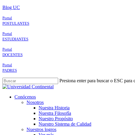
Skip
Blog UC
to
main
Portal
content
POSTULANTES
Portal
ESTUDIANTES
Portal
DOCENTES
Portal
PADRES
Presiona enter para buscar o ESC para c
Close
Search
search
Menu
Conócenos
Nosotros
Nuestra Historia
Nuestra Filosofía
Nuestro Propósito
Nuestro Sistema de Calidad
Nuestros logros
Ver más