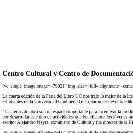
Centro Cultural y Centro de Documentaci
[vc_single_image image=»79921″ img_size=»full» alignment=»cente
La cuarta edición de la Feria del Libro UC nos trajo lo mejor de la liter
estudiantes de la Universidad Continental disfrutaron este evento edit
“Las ferias de libro son un espacio importante para incentivar la produ
por desarrollar este tipo de actividades que benefician a los jóvenes u
escritor Alejandro Neyra, exministro de Cultura y fue director de la B
[vc_single_image image=»79922″ img_size=»full» alignment=»cente