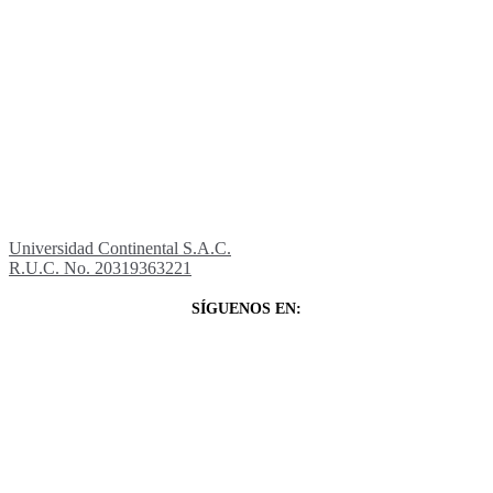
Universidad Continental S.A.C.
R.U.C. No. 20319363221
SÍGUENOS EN: