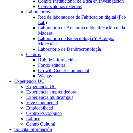
Comité Institucional de Ética en Investigación
Convocatorias externas
Laboratorios
Red de laboratorios de Fabricacion digital (Fab
Lab)
Laboratorio de Anatomía e Identificación de la
Madera
Laboratorio de Biotecnología Y Biología
Molecular
Laboratorio de Dendrocronología
Centros
Hub de información
Fondo editorial
Growth Center Continental
Wichay
Experiencia UC
Experiencia UC
Experiencia emprendedora
Experiencia multicampus
Vive Continental
Empleabilidad
Centro Psicológico
Labbco
Centro Cultural
Solicita información