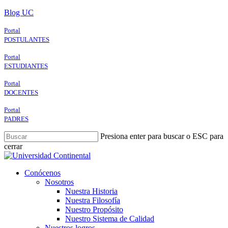
Skip
Blog UC
to
main
Portal
content
POSTULANTES
Portal
ESTUDIANTES
Portal
DOCENTES
Portal
PADRES
Presiona enter para buscar o ESC para
cerrar
Close
Search
search
Menu
Conócenos
Nosotros
Nuestra Historia
Nuestra Filosofía
Nuestro Propósito
Nuestro Sistema de Calidad
Nuestros logros