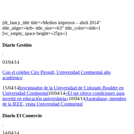
[dt_fancy_title title=»Medios impresos – abril 2014″
title_align=»left» title_size=»h3″ title_color=»title»]
[vc_empty_space height=»25px»]
Diario Gestión
03/04/14
Con el celebre Ciro Pirondi, Universidad Continental año
académico
15/04/14
Investigador de la Universidad de Colorado Boulder en
Universidad Continental
10/04/14
«El sur ofrece condiciones para
invertir en educación universitaria»
10/04/14
Australiano, miembro
de la IEEE, visita Universidad Continental
Diario El Comercio
14/04/14