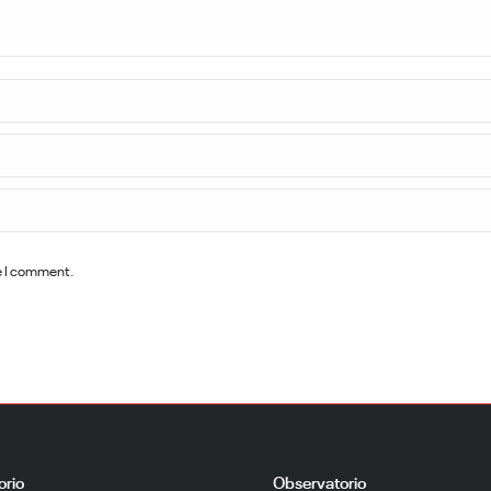
me I comment.
orio
Observatorio