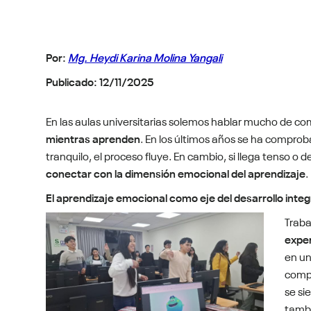
Por:
Mg. Heydi Karina Molina Yangali
Publicado:
12/11/2025
En las aulas universitarias solemos hablar mucho de c
mientras aprenden
. En los últimos años se ha compro
tranquilo, el proceso fluye. En cambio, si llega tenso 
conectar con la dimensión emocional del aprendizaje
.
El aprendizaje emocional como eje del desarrollo integ
Traba
expe
en un
compe
se si
tambi