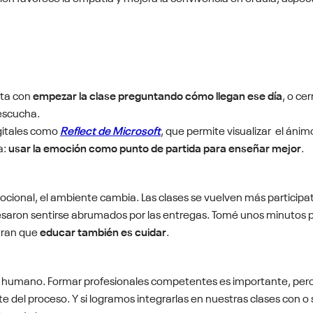
sta con
empezar la clase preguntando cómo llegan ese día
, o ce
 escucha.
gitales como
Reflect de Microsoft
, que permite visualizar
el ánimo
a:
usar la emoción como punto de partida para enseñar mejor
.
nal, el ambiente cambia. Las clases se vuelven más participativ
saron sentirse abrumados por las entregas. Tomé unos minutos para
tran que
educar también es cuidar
.
 lo humano. Formar profesionales competentes es importante, per
te del proceso. Y si logramos integrarlas en nuestras clases con