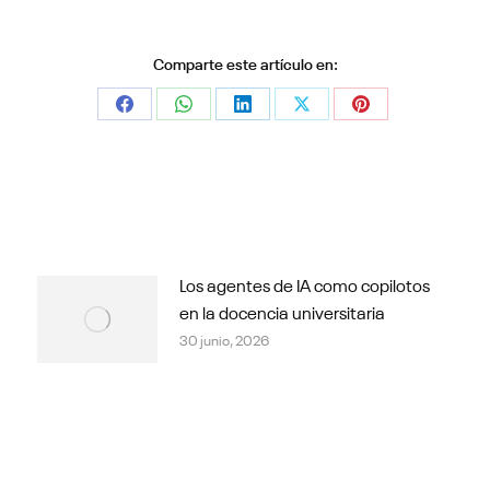
Comparte este artículo en:
Share
Share
Share
Share
Share
on
on
on
on
on
Facebook
WhatsApp
LinkedIn
X
Pinterest
Los agentes de IA como copilotos
en la docencia universitaria
30 junio, 2026