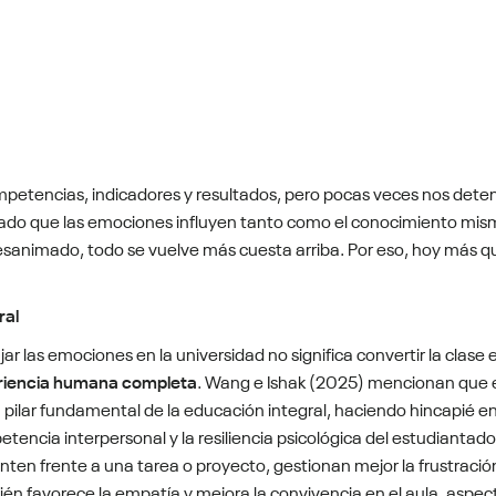
ompetencias, indicadores y resultados, pero pocas veces nos de
bado que las emociones influyen tanto como el conocimiento mis
o desanimado, todo se vuelve más cuesta arriba. Por eso, hoy más q
ral
jar las emociones en la universidad no significa convertir la clase 
riencia humana completa
. Wang e Ishak (2025) mencionan que e
 pilar fundamental de la educación integral, haciendo hincapié en e
tencia interpersonal y la resiliencia psicológica del estudianta
enten frente a una tarea o proyecto, gestionan mejor la frustración
én favorece la empatía y mejora la convivencia en el aula, aspect