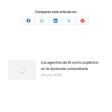
Comparte este artículo en:
Share
Share
Share
Share
Share
on
on
on
on
on
Facebook
WhatsApp
LinkedIn
X
Pinterest
Los agentes de IA como copilotos
en la docencia universitaria
30 junio, 2026