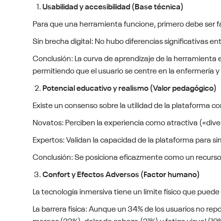
Usabilidad y accesibilidad (Base técnica)
Para que una herramienta funcione, primero debe ser fác
Sin brecha digital: No hubo diferencias significativas e
Conclusión: La curva de aprendizaje de la herramienta es
permitiendo que el usuario se centre en la enfermería y
Potencial educativo y realismo (Valor pedagógico)
Existe un consenso sobre la utilidad de la plataforma 
Novatos: Perciben la experiencia como atractiva («diverti
Expertos: Validan la capacidad de la plataforma para si
Conclusión: Se posiciona eficazmente como un recurso su
Confort y Efectos Adversos (Factor humano)
La tecnología inmersiva tiene un límite físico que puede
La barrera física: Aunque un 34% de los usuarios no r
mareos (23%), dolor de cabeza (21%) y fatiga visual (19