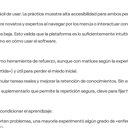
il de usar. La práctica muestra alta accesibilidad para ambos perf
ntre novatos y expertos al navegar por los menús o interactuar con 
 baja. Esto valida que la plataforma es lo suficientemente intuit
 no en cómo usar el software.
como herramienta de refuerzo, aunque con matices según la experi
da») y útil para perder el miedo inicial.
mular tareas reales y mejorar la retención de conocimientos. Sin e
plementario que permite la repetición segura, clave para fijar h
 condicionar el aprendizaje:
eportan problemas, una mayoría experimentó algún grado de «enfe
%).