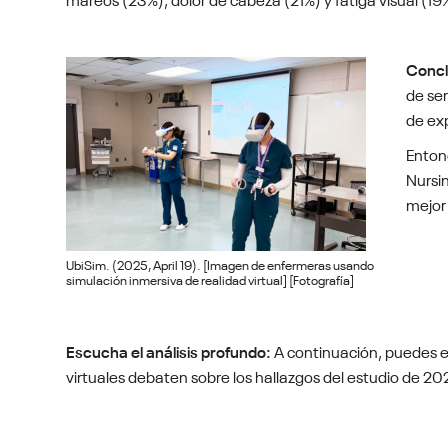
Concl
de ser
de ex
Enton
Nursin
mejor
UbiSim. (2025, April 19). [Imagen de enfermeras usando
simulación inmersiva de realidad virtual] [Fotografía]
Escucha el análisis profundo:
A continuación, puedes es
virtuales debaten sobre los hallazgos del estudio de 2