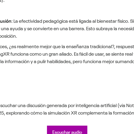
usión
: La efectividad pedagógica está ligada al bienestar físico. 
 una ayuda y se convierte en una barrera. Esto subraya la necesida
posición.
ces, ¿es realmente mejor que la enseñanza tradicional?, respuest
gXR funciona como un gran aliado. Es fácil de usar, se siente real 
 la información y a pulir habilidades, pero funciona mejor suman
cuchar una discusión generada por inteligencia artificial (vía Not
025, explorando cómo la simulación XR complementa la formación t
Escuchar audio