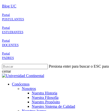
Skip
Blog UC
to
main
Portal
content
POSTULANTES
Portal
ESTUDIANTES
Portal
DOCENTES
Portal
PADRES
Presiona enter para buscar o ESC para
cerrar
Close
Search
search
Menu
Conócenos
Nosotros
Nuestra Historia
Nuestra Filosofía
Nuestro Propósito
Nuestro Sistema de Calidad
Nuestros logros