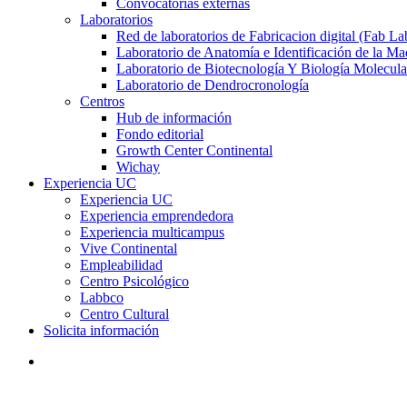
Convocatorias externas
Laboratorios
Red de laboratorios de Fabricacion digital (Fab La
Laboratorio de Anatomía e Identificación de la Ma
Laboratorio de Biotecnología Y Biología Molecula
Laboratorio de Dendrocronología
Centros
Hub de información
Fondo editorial
Growth Center Continental
Wichay
Experiencia UC
Experiencia UC
Experiencia emprendedora
Experiencia multicampus
Vive Continental
Empleabilidad
Centro Psicológico
Labbco
Centro Cultural
Solicita información
search