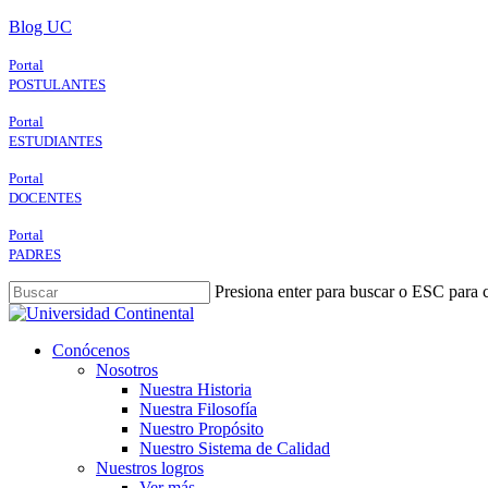
Skip
Blog UC
to
main
Portal
content
POSTULANTES
Portal
ESTUDIANTES
Portal
DOCENTES
Portal
PADRES
Presiona enter para buscar o ESC para c
Close
Search
search
Menu
Conócenos
Nosotros
Nuestra Historia
Nuestra Filosofía
Nuestro Propósito
Nuestro Sistema de Calidad
Nuestros logros
Ver más