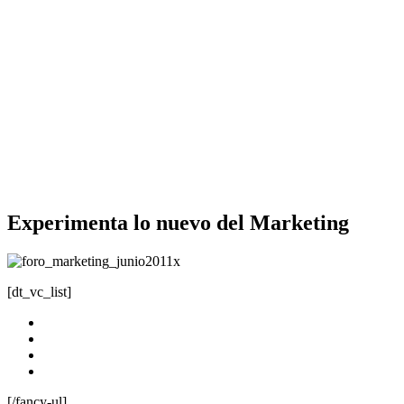
Experimenta lo nuevo del Marketing
[dt_vc_list]
Fecha: 10 de junio
Hora: 4 de la tarde
Lugar: auditorio del campus de San Carlos
Ingreso libre
[/fancy-ul]