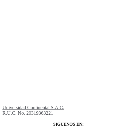
Universidad Continental S.A.C.
R.U.C. No. 20319363221
SÍGUENOS EN: