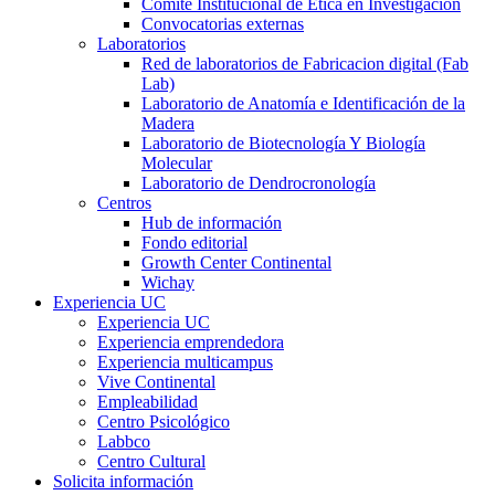
Comité Institucional de Ética en Investigación
Convocatorias externas
Laboratorios
Red de laboratorios de Fabricacion digital (Fab
Lab)
Laboratorio de Anatomía e Identificación de la
Madera
Laboratorio de Biotecnología Y Biología
Molecular
Laboratorio de Dendrocronología
Centros
Hub de información
Fondo editorial
Growth Center Continental
Wichay
Experiencia UC
Experiencia UC
Experiencia emprendedora
Experiencia multicampus
Vive Continental
Empleabilidad
Centro Psicológico
Labbco
Centro Cultural
Solicita información