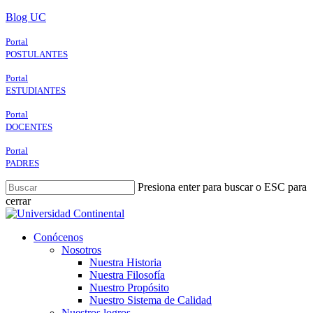
Skip
Blog UC
to
main
Portal
content
POSTULANTES
Portal
ESTUDIANTES
Portal
DOCENTES
Portal
PADRES
Presiona enter para buscar o ESC para
cerrar
Close
Search
search
Menu
Conócenos
Nosotros
Nuestra Historia
Nuestra Filosofía
Nuestro Propósito
Nuestro Sistema de Calidad
Nuestros logros