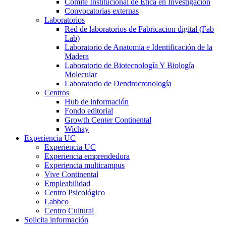
Comité Institucional de Ética en Investigación
Convocatorias externas
Laboratorios
Red de laboratorios de Fabricacion digital (Fab
Lab)
Laboratorio de Anatomía e Identificación de la
Madera
Laboratorio de Biotecnología Y Biología
Molecular
Laboratorio de Dendrocronología
Centros
Hub de información
Fondo editorial
Growth Center Continental
Wichay
Experiencia UC
Experiencia UC
Experiencia emprendedora
Experiencia multicampus
Vive Continental
Empleabilidad
Centro Psicológico
Labbco
Centro Cultural
Solicita información