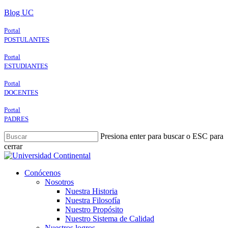
Skip
Blog UC
to
main
Portal
content
POSTULANTES
Portal
ESTUDIANTES
Portal
DOCENTES
Portal
PADRES
Presiona enter para buscar o ESC para
cerrar
Close
Search
search
Menu
Conócenos
Nosotros
Nuestra Historia
Nuestra Filosofía
Nuestro Propósito
Nuestro Sistema de Calidad
Nuestros logros