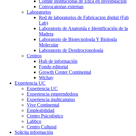
Comité Institucional de Ética en Investigación
Convocatorias externas
Laboratorios
Red de laboratorios de Fabricacion digital (Fab
Lab)
Laboratorio de Anatomía e Identificación de la
Madera
Laboratorio de Biotecnología Y Biología
Molecular
Laboratorio de Dendrocronología
Centros
Hub de información
Fondo editorial
Growth Center Continental
Wichay
Experiencia UC
Experiencia UC
Experiencia emprendedora
Experiencia multicampus
Vive Continental
Empleabilidad
Centro Psicológico
Labbco
Centro Cultural
Solicita información