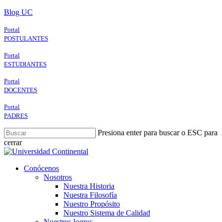
Skip
Blog UC
to
main
Portal
content
POSTULANTES
Portal
ESTUDIANTES
Portal
DOCENTES
Portal
PADRES
Presiona enter para buscar o ESC para
cerrar
Close
Search
search
Menu
Conócenos
Nosotros
Nuestra Historia
Nuestra Filosofía
Nuestro Propósito
Nuestro Sistema de Calidad
Nuestros logros