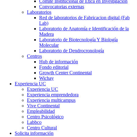
Comité Institucional de Ética en Investigación
Convocatorias externas
Laboratorios
Red de laboratorios de Fabricacion digital (Fab
Lab)
Laboratorio de Anatomía e Identificación de la
Madera
Laboratorio de Biotecnología Y Biología
Molecular
Laboratorio de Dendrocronología
Centros
Hub de información
Fondo editorial
Growth Center Continental
Wichay
Experiencia UC
Experiencia UC
Experiencia emprendedora
Experiencia multicampus
Vive Continental
Empleabilidad
Centro Psicológico
Labbco
Centro Cultural
Solicita información