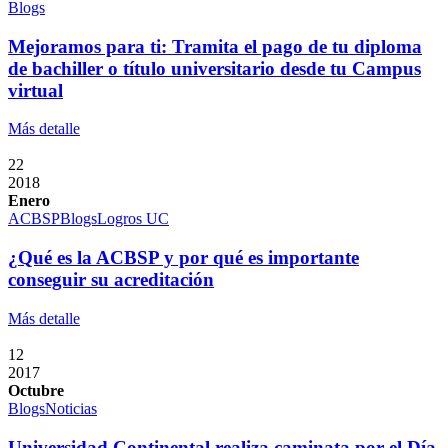
Blogs
Mejoramos para ti: Tramita el pago de tu diploma
de bachiller o título universitario desde tu Campus
virtual
Más detalle
22
2018
Enero
ACBSP
Blogs
Logros UC
¿Qué es la ACBSP y por qué es importante
conseguir su acreditación
Más detalle
12
2017
Octubre
Blogs
Noticias
Universidad Continental realiza caminata por el Día