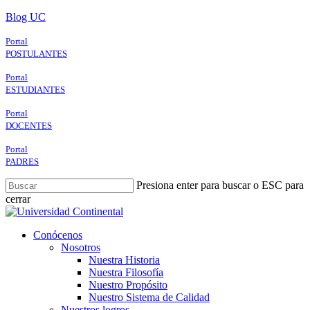
Skip
Blog UC
to
main
Portal
content
POSTULANTES
Portal
ESTUDIANTES
Portal
DOCENTES
Portal
PADRES
Presiona enter para buscar o ESC para
cerrar
Close
Search
search
Menu
Conócenos
Nosotros
Nuestra Historia
Nuestra Filosofía
Nuestro Propósito
Nuestro Sistema de Calidad
Nuestros logros