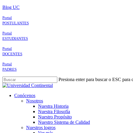
Skip
Blog UC
to
main
Portal
content
POSTULANTES
Portal
ESTUDIANTES
Portal
DOCENTES
Portal
PADRES
Presiona enter para buscar o ESC para c
Close
Search
search
Menu
Conócenos
Nosotros
Nuestra Historia
Nuestra Filosofía
Nuestro Propósito
Nuestro Sistema de Calidad
Nuestros logros
Ver más