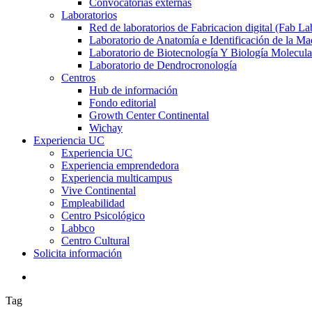
Convocatorias externas
Laboratorios
Red de laboratorios de Fabricacion digital (Fab La
Laboratorio de Anatomía e Identificación de la Ma
Laboratorio de Biotecnología Y Biología Molecula
Laboratorio de Dendrocronología
Centros
Hub de información
Fondo editorial
Growth Center Continental
Wichay
Experiencia UC
Experiencia UC
Experiencia emprendedora
Experiencia multicampus
Vive Continental
Empleabilidad
Centro Psicológico
Labbco
Centro Cultural
Solicita información
search
Tag