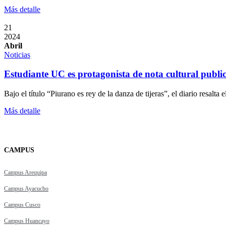
Más detalle
21
2024
Abril
Noticias
Estudiante UC es protagonista de nota cultural publ
Bajo el título “Piurano es rey de la danza de tijeras”, el diario resal
Más detalle
CAMPUS
Campus Arequipa
Campus Ayacucho
Campus Cusco
Campus Huancayo