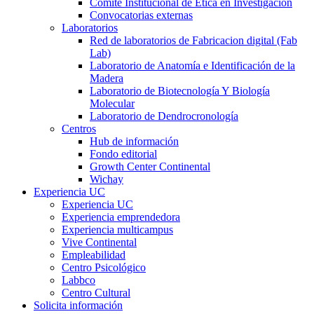
Comité Institucional de Ética en Investigación
Convocatorias externas
Laboratorios
Red de laboratorios de Fabricacion digital (Fab
Lab)
Laboratorio de Anatomía e Identificación de la
Madera
Laboratorio de Biotecnología Y Biología
Molecular
Laboratorio de Dendrocronología
Centros
Hub de información
Fondo editorial
Growth Center Continental
Wichay
Experiencia UC
Experiencia UC
Experiencia emprendedora
Experiencia multicampus
Vive Continental
Empleabilidad
Centro Psicológico
Labbco
Centro Cultural
Solicita información