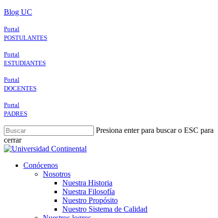
Skip
Blog UC
to
main
Portal
content
POSTULANTES
Portal
ESTUDIANTES
Portal
DOCENTES
Portal
PADRES
Presiona enter para buscar o ESC para
cerrar
Close
Search
search
Menu
Conócenos
Nosotros
Nuestra Historia
Nuestra Filosofía
Nuestro Propósito
Nuestro Sistema de Calidad
Nuestros logros