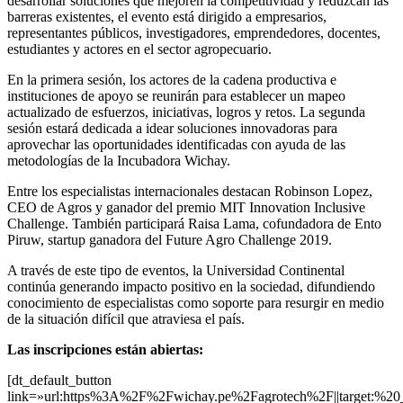
desarrollar soluciones que mejoren la competitividad y reduzcan las
barreras existentes, el evento está dirigido a empresarios,
representantes públicos, investigadores, emprendedores, docentes,
estudiantes y actores en el sector agropecuario.
En la primera sesión, los actores de la cadena productiva e
instituciones de apoyo se reunirán para establecer un mapeo
actualizado de esfuerzos, iniciativas, logros y retos. La segunda
sesión estará dedicada a idear soluciones innovadoras para
aprovechar las oportunidades identificadas con ayuda de las
metodologías de la Incubadora Wichay.
Entre los especialistas internacionales destacan Robinson Lopez,
CEO de Agros y ganador del premio MIT Innovation Inclusive
Challenge. También participará Raisa Lama, cofundadora de Ento
Piruw, startup ganadora del Future Agro Challenge 2019.
A través de este tipo de eventos, la Universidad Continental
continúa generando impacto positivo en la sociedad, difundiendo
conocimiento de especialistas como soporte para resurgir en medio
de la situación difícil que atraviesa el país.
Las inscripciones están abiertas:
[dt_default_button
link=»url:https%3A%2F%2Fwichay.pe%2Fagrotech%2F||target:%20_b