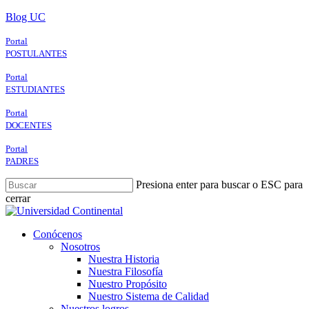
Skip
Blog UC
to
main
Portal
content
POSTULANTES
Portal
ESTUDIANTES
Portal
DOCENTES
Portal
PADRES
Presiona enter para buscar o ESC para
cerrar
Close
Search
search
Menu
Conócenos
Nosotros
Nuestra Historia
Nuestra Filosofía
Nuestro Propósito
Nuestro Sistema de Calidad
Nuestros logros