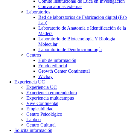
Comité Institucional de Ética en Investigación
Convocatorias externas
Laboratorios
Red de laboratorios de Fabricacion digital (Fab
Lab)
Laboratorio de Anatomía e Identificación de la
Madera
Laboratorio de Biotecnología Y Biología
Molecular
Laboratorio de Dendrocronología
Centros
Hub de información
Fondo editorial
Growth Center Continental
Wichay
Experiencia UC
Experiencia UC
Experiencia emprendedora
Experiencia multicampus
Vive Continental
Empleabilidad
Centro Psicológico
Labbco
Centro Cultural
Solicita información