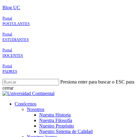
Skip
Blog UC
to
main
Portal
content
POSTULANTES
Portal
ESTUDIANTES
Portal
DOCENTES
Portal
PADRES
Presiona enter para buscar o ESC para
cerrar
Close
Search
search
Menu
Conócenos
Nosotros
Nuestra Historia
Nuestra Filosofía
Nuestro Propósito
Nuestro Sistema de Calidad
Nuestros logros