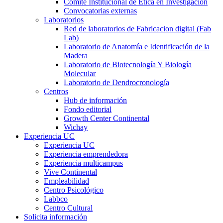
Comité Institucional de Ética en Investigación
Convocatorias externas
Laboratorios
Red de laboratorios de Fabricacion digital (Fab
Lab)
Laboratorio de Anatomía e Identificación de la
Madera
Laboratorio de Biotecnología Y Biología
Molecular
Laboratorio de Dendrocronología
Centros
Hub de información
Fondo editorial
Growth Center Continental
Wichay
Experiencia UC
Experiencia UC
Experiencia emprendedora
Experiencia multicampus
Vive Continental
Empleabilidad
Centro Psicológico
Labbco
Centro Cultural
Solicita información