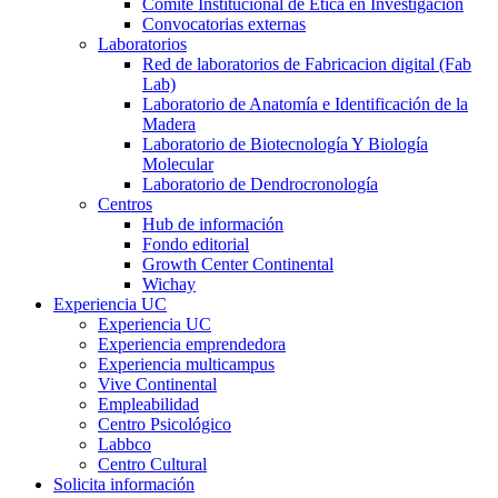
Comité Institucional de Ética en Investigación
Convocatorias externas
Laboratorios
Red de laboratorios de Fabricacion digital (Fab
Lab)
Laboratorio de Anatomía e Identificación de la
Madera
Laboratorio de Biotecnología Y Biología
Molecular
Laboratorio de Dendrocronología
Centros
Hub de información
Fondo editorial
Growth Center Continental
Wichay
Experiencia UC
Experiencia UC
Experiencia emprendedora
Experiencia multicampus
Vive Continental
Empleabilidad
Centro Psicológico
Labbco
Centro Cultural
Solicita información