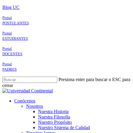
Skip
Blog UC
to
main
Portal
content
POSTULANTES
Portal
ESTUDIANTES
Portal
DOCENTES
Portal
PADRES
Presiona enter para buscar o ESC para
cerrar
Close
Search
search
Menu
Conócenos
Nosotros
Nuestra Historia
Nuestra Filosofía
Nuestro Propósito
Nuestro Sistema de Calidad
Nuestros logros