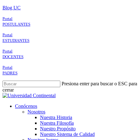
Skip
Blog UC
to
main
Portal
content
POSTULANTES
Portal
ESTUDIANTES
Portal
DOCENTES
Portal
PADRES
Presiona enter para buscar o ESC para
cerrar
Close
Search
search
Menu
Conócenos
Nosotros
Nuestra Historia
Nuestra Filosofía
Nuestro Propósito
Nuestro Sistema de Calidad
Nuestros logros