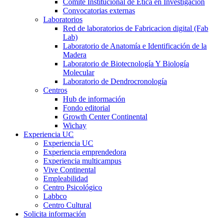
Comité Institucional de Ética en Investigación
Convocatorias externas
Laboratorios
Red de laboratorios de Fabricacion digital (Fab
Lab)
Laboratorio de Anatomía e Identificación de la
Madera
Laboratorio de Biotecnología Y Biología
Molecular
Laboratorio de Dendrocronología
Centros
Hub de información
Fondo editorial
Growth Center Continental
Wichay
Experiencia UC
Experiencia UC
Experiencia emprendedora
Experiencia multicampus
Vive Continental
Empleabilidad
Centro Psicológico
Labbco
Centro Cultural
Solicita información