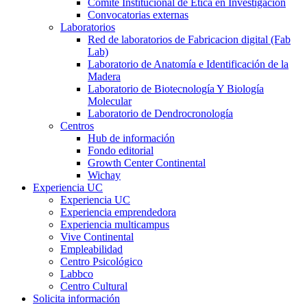
Comité Institucional de Ética en Investigación
Convocatorias externas
Laboratorios
Red de laboratorios de Fabricacion digital (Fab
Lab)
Laboratorio de Anatomía e Identificación de la
Madera
Laboratorio de Biotecnología Y Biología
Molecular
Laboratorio de Dendrocronología
Centros
Hub de información
Fondo editorial
Growth Center Continental
Wichay
Experiencia UC
Experiencia UC
Experiencia emprendedora
Experiencia multicampus
Vive Continental
Empleabilidad
Centro Psicológico
Labbco
Centro Cultural
Solicita información