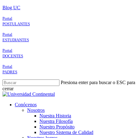
Skip
Blog UC
to
main
Portal
content
POSTULANTES
Portal
ESTUDIANTES
Portal
DOCENTES
Portal
PADRES
Presiona enter para buscar o ESC para
cerrar
Close
Search
search
Menu
Conócenos
Nosotros
Nuestra Historia
Nuestra Filosofía
Nuestro Propósito
Nuestro Sistema de Calidad
Nuestros logros