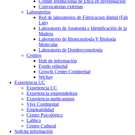
Comité Institucional de Ética en Investigación
Convocatorias externas
Laboratorios
Red de laboratorios de Fabricacion digital (Fab
Lab)
Laboratorio de Anatomía e Identificación de la
Madera
Laboratorio de Biotecnología Y Biología
Molecular
Laboratorio de Dendrocronología
Centros
Hub de información
Fondo editorial
Growth Center Continental
Wichay
Experiencia UC
Experiencia UC
Experiencia emprendedora
Experiencia multicampus
Vive Continental
Empleabilidad
Centro Psicológico
Labbco
Centro Cultural
Solicita información