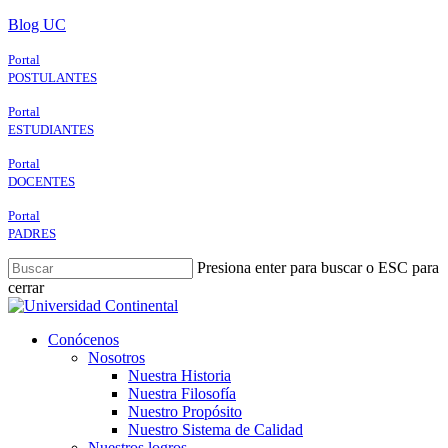
Skip
Blog UC
to
main
Portal
content
POSTULANTES
Portal
ESTUDIANTES
Portal
DOCENTES
Portal
PADRES
Presiona enter para buscar o ESC para
cerrar
Close
Search
search
Menu
Conócenos
Nosotros
Nuestra Historia
Nuestra Filosofía
Nuestro Propósito
Nuestro Sistema de Calidad
Nuestros logros