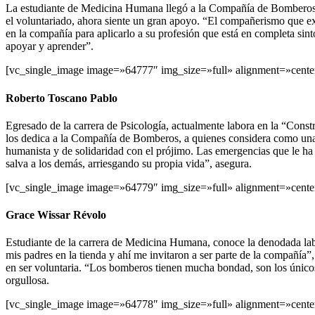
La estudiante de Medicina Humana llegó a la Compañía de Bomberos r
el voluntariado, ahora siente un gran apoyo. “El compañerismo que ex
en la compañía para aplicarlo a su profesión que está en completa sinto
apoyar y aprender”.
[vc_single_image image=»64777″ img_size=»full» alignment=»cente
Roberto Toscano Pablo
Egresado de la carrera de Psicología, actualmente labora en la “Const
los dedica a la Compañía de Bomberos, a quienes considera como una 
humanista y de solidaridad con el prójimo. Las emergencias que le ha t
salva a los demás, arriesgando su propia vida”, asegura.
[vc_single_image image=»64779″ img_size=»full» alignment=»cente
Grace Wissar Révolo
Estudiante de la carrera de Medicina Humana, conoce la denodada lab
mis padres en la tienda y ahí me invitaron a ser parte de la compañía”
en ser voluntaria. “Los bomberos tienen mucha bondad, son los únicos
orgullosa.
[vc_single_image image=»64778″ img_size=»full» alignment=»cente