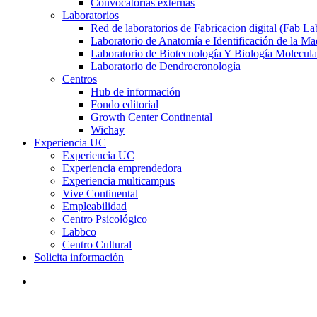
Convocatorias externas
Laboratorios
Red de laboratorios de Fabricacion digital (Fab La
Laboratorio de Anatomía e Identificación de la Ma
Laboratorio de Biotecnología Y Biología Molecula
Laboratorio de Dendrocronología
Centros
Hub de información
Fondo editorial
Growth Center Continental
Wichay
Experiencia UC
Experiencia UC
Experiencia emprendedora
Experiencia multicampus
Vive Continental
Empleabilidad
Centro Psicológico
Labbco
Centro Cultural
Solicita información
search