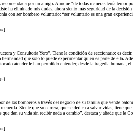
ecomendada por un amigo. Aunque “de todas maneras tenía temor por el
iste ha eliminado mis dudas, ahora siento más seguridad de la decisión
nía con ser bombero voluntario: “ser voluntario es una gran experiencia,
r»]
ructora y Consultoría Yero”. Tiene la condición de seccionario; es deci
hermandad que solo lo puede experimentar quien es parte de ella. Adem
ocado atender le han permitido entender, desde la tragedia humana, el r
r»]
or de los bomberos a través del negocio de su familia que vende balo
, recuerda. Siente que su carrera, que se dedica a salvar vidas, tiene q
 que dan su vida sin recibir nada a cambio”, destaca y añade que la C
r»]