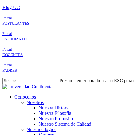
Skip
Blog UC
to
main
Portal
content
POSTULANTES
Portal
ESTUDIANTES
Portal
DOCENTES
Portal
PADRES
Presiona enter para buscar o ESC para c
Close
Search
search
Menu
Conócenos
Nosotros
Nuestra Historia
Nuestra Filosofía
Nuestro Propósito
Nuestro Sistema de Calidad
Nuestros logros
Ver más