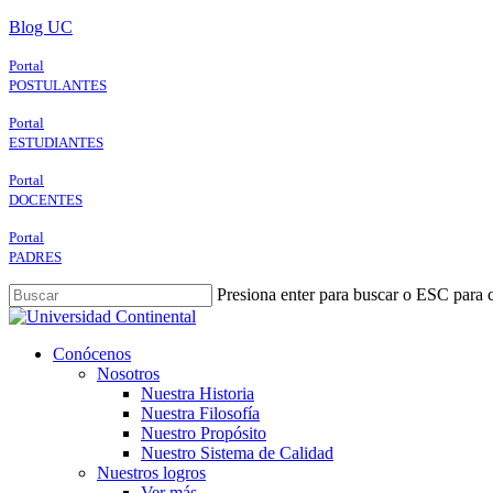
Skip
Blog UC
to
main
Portal
content
POSTULANTES
Portal
ESTUDIANTES
Portal
DOCENTES
Portal
PADRES
Presiona enter para buscar o ESC para c
Close
Search
search
Menu
Conócenos
Nosotros
Nuestra Historia
Nuestra Filosofía
Nuestro Propósito
Nuestro Sistema de Calidad
Nuestros logros
Ver más