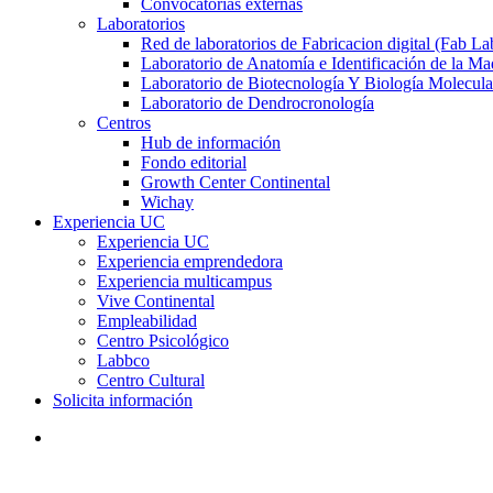
Convocatorias externas
Laboratorios
Red de laboratorios de Fabricacion digital (Fab La
Laboratorio de Anatomía e Identificación de la Ma
Laboratorio de Biotecnología Y Biología Molecula
Laboratorio de Dendrocronología
Centros
Hub de información
Fondo editorial
Growth Center Continental
Wichay
Experiencia UC
Experiencia UC
Experiencia emprendedora
Experiencia multicampus
Vive Continental
Empleabilidad
Centro Psicológico
Labbco
Centro Cultural
Solicita información
search