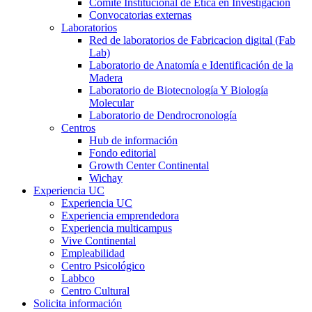
Comité Institucional de Ética en Investigación
Convocatorias externas
Laboratorios
Red de laboratorios de Fabricacion digital (Fab
Lab)
Laboratorio de Anatomía e Identificación de la
Madera
Laboratorio de Biotecnología Y Biología
Molecular
Laboratorio de Dendrocronología
Centros
Hub de información
Fondo editorial
Growth Center Continental
Wichay
Experiencia UC
Experiencia UC
Experiencia emprendedora
Experiencia multicampus
Vive Continental
Empleabilidad
Centro Psicológico
Labbco
Centro Cultural
Solicita información