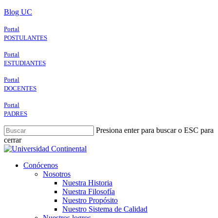
Skip
Blog UC
to
main
Portal
content
POSTULANTES
Portal
ESTUDIANTES
Portal
DOCENTES
Portal
PADRES
Presiona enter para buscar o ESC para
cerrar
Close
Search
search
Menu
Conócenos
Nosotros
Nuestra Historia
Nuestra Filosofía
Nuestro Propósito
Nuestro Sistema de Calidad
Nuestros logros