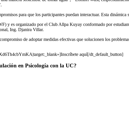
.
romisos para que los participantes puedan interactuar. Esta dinámica se
WF) y es organizado por el Club Allpa Kuyay conformado por estudiante
al, Ing. Djanira Villar.
l compromiso de adoptar medidas efectivas que solucionen los problema
6Th4cbYmKA|target:_blank»]Inscríbete aquí[/dt_default_button]
tulación en Psicología con la UC?