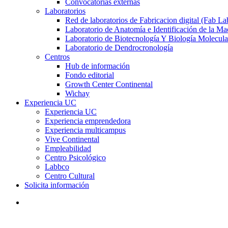
Convocatorias externas
Laboratorios
Red de laboratorios de Fabricacion digital (Fab La
Laboratorio de Anatomía e Identificación de la Ma
Laboratorio de Biotecnología Y Biología Molecula
Laboratorio de Dendrocronología
Centros
Hub de información
Fondo editorial
Growth Center Continental
Wichay
Experiencia UC
Experiencia UC
Experiencia emprendedora
Experiencia multicampus
Vive Continental
Empleabilidad
Centro Psicológico
Labbco
Centro Cultural
Solicita información
search