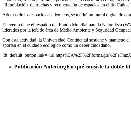
“Repoblación de truchas y recuperación de espacios en el río Cañete”
Además de los espacios académicos, se tendrá un mural digital de comp
El evento tiene el respaldo del Fondo Mundial para la Naturaleza (W
liderados por la jefa de área de Medio Ambiente y Seguridad Ocupacion
Con esta actividad, la Universidad Continental sostiene y mantiene e
aportan en el cuidado ecológico como un deber ciudadano.
[dt_default_button link=»url:https%3A%2F%2Fforms.gle%2FeTmzJXd
Publicación Anterior
¿En qué consiste la doble ti