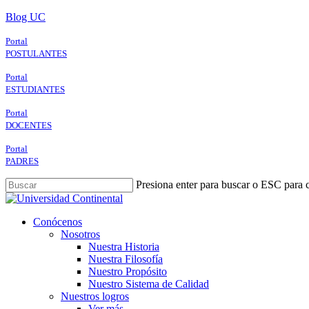
Skip
Blog UC
to
main
Portal
content
POSTULANTES
Portal
ESTUDIANTES
Portal
DOCENTES
Portal
PADRES
Presiona enter para buscar o ESC para c
Close
Search
search
Menu
Conócenos
Nosotros
Nuestra Historia
Nuestra Filosofía
Nuestro Propósito
Nuestro Sistema de Calidad
Nuestros logros
Ver más