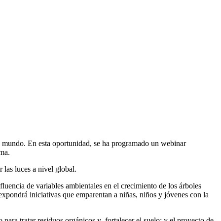
el mundo. En esta oportunidad, se ha programado un webinar
ema.
las luces a nivel global.
nfluencia de variables ambientales en el crecimiento de los árboles
xpondrá iniciativas que emparentan a niñas, niños y jóvenes con la
a tratar residuos orgánicos y fortalecer el suelo; y el proyecto de