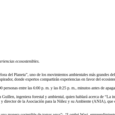
eriencias ecosostenibles.
 “Hora del Planeta”, uno de los movimientos ambientales más grandes d
spirador, donde expertos compartirán experiencias en favor del ecosist
 personas entre las 6:00 p. m. y las 8:25 p. m., minutos antes de apagar 
a Guillen, ingeniera forestal y ambiental, quien hablará acerca de “La i
 y director de la Asociación para la Niñez y su Ambiente (ANIA), que e
na manera sostenible de tomar agua”; “Lombri Wasi, emprendimiento par