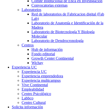
Comité Institucional de Ética en Investigación
Convocatorias externas
Laboratorios
Red de laboratorios de Fabricacion digital (Fab
Lab)
Laboratorio de Anatomía e Identificación de la
Madera
Laboratorio de Biotecnología Y Biología
Molecular
Laboratorio de Dendrocronología
Centros
Hub de información
Fondo editorial
Growth Center Continental
Wichay
Experiencia UC
Experiencia UC
Experiencia emprendedora
Experiencia multicampus
Vive Continental
Empleabilidad
Centro Psicológico
Labbco
Centro Cultural
Solicita información