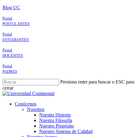
Skip
Blog UC
to
main
Portal
content
POSTULANTES
Portal
ESTUDIANTES
Portal
DOCENTES
Portal
PADRES
Presiona enter para buscar o ESC para
cerrar
Close
Search
search
Menu
Conócenos
Nosotros
Nuestra Historia
Nuestra Filosofía
Nuestro Propósito
Nuestro Sistema de Calidad
Nuestros logros