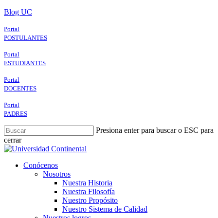
Skip
Blog UC
to
main
Portal
content
POSTULANTES
Portal
ESTUDIANTES
Portal
DOCENTES
Portal
PADRES
Presiona enter para buscar o ESC para
cerrar
Close
Search
search
Menu
Conócenos
Nosotros
Nuestra Historia
Nuestra Filosofía
Nuestro Propósito
Nuestro Sistema de Calidad
Nuestros logros