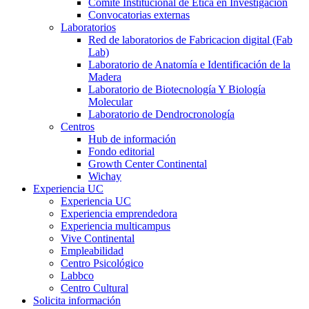
Comité Institucional de Ética en Investigación
Convocatorias externas
Laboratorios
Red de laboratorios de Fabricacion digital (Fab
Lab)
Laboratorio de Anatomía e Identificación de la
Madera
Laboratorio de Biotecnología Y Biología
Molecular
Laboratorio de Dendrocronología
Centros
Hub de información
Fondo editorial
Growth Center Continental
Wichay
Experiencia UC
Experiencia UC
Experiencia emprendedora
Experiencia multicampus
Vive Continental
Empleabilidad
Centro Psicológico
Labbco
Centro Cultural
Solicita información