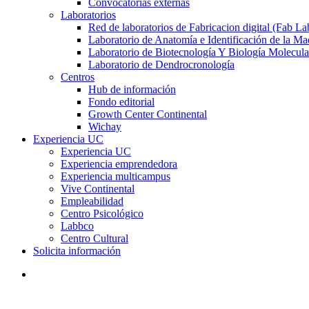
Convocatorias externas
Laboratorios
Red de laboratorios de Fabricacion digital (Fab La
Laboratorio de Anatomía e Identificación de la Ma
Laboratorio de Biotecnología Y Biología Molecula
Laboratorio de Dendrocronología
Centros
Hub de información
Fondo editorial
Growth Center Continental
Wichay
Experiencia UC
Experiencia UC
Experiencia emprendedora
Experiencia multicampus
Vive Continental
Empleabilidad
Centro Psicológico
Labbco
Centro Cultural
Solicita información
search