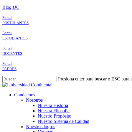
Skip
Blog UC
to
main
Portal
content
POSTULANTES
Portal
ESTUDIANTES
Portal
DOCENTES
Portal
PADRES
Presiona enter para buscar o ESC para c
Close
Search
search
Menu
Conócenos
Nosotros
Nuestra Historia
Nuestra Filosofía
Nuestro Propósito
Nuestro Sistema de Calidad
Nuestros logros
Ver más