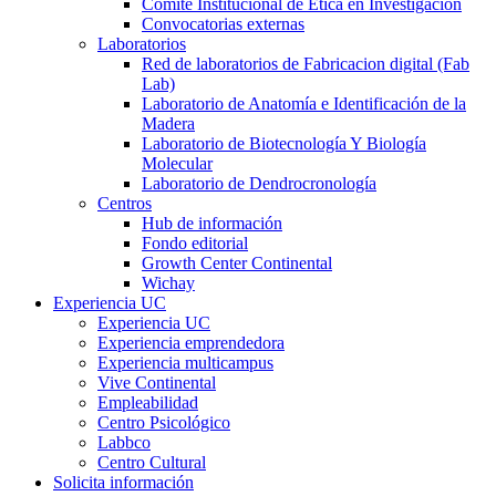
Comité Institucional de Ética en Investigación
Convocatorias externas
Laboratorios
Red de laboratorios de Fabricacion digital (Fab
Lab)
Laboratorio de Anatomía e Identificación de la
Madera
Laboratorio de Biotecnología Y Biología
Molecular
Laboratorio de Dendrocronología
Centros
Hub de información
Fondo editorial
Growth Center Continental
Wichay
Experiencia UC
Experiencia UC
Experiencia emprendedora
Experiencia multicampus
Vive Continental
Empleabilidad
Centro Psicológico
Labbco
Centro Cultural
Solicita información