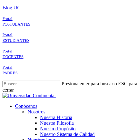
Skip
Blog UC
to
main
Portal
content
POSTULANTES
Portal
ESTUDIANTES
Portal
DOCENTES
Portal
PADRES
Presiona enter para buscar o ESC para
cerrar
Close
Search
search
Menu
Conócenos
Nosotros
Nuestra Historia
Nuestra Filosofía
Nuestro Propósito
Nuestro Sistema de Calidad
Nuestros logros