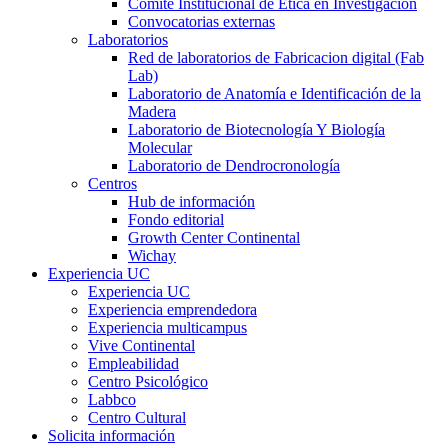
Comité Institucional de Ética en Investigación
Convocatorias externas
Laboratorios
Red de laboratorios de Fabricacion digital (Fab
Lab)
Laboratorio de Anatomía e Identificación de la
Madera
Laboratorio de Biotecnología Y Biología
Molecular
Laboratorio de Dendrocronología
Centros
Hub de información
Fondo editorial
Growth Center Continental
Wichay
Experiencia UC
Experiencia UC
Experiencia emprendedora
Experiencia multicampus
Vive Continental
Empleabilidad
Centro Psicológico
Labbco
Centro Cultural
Solicita información