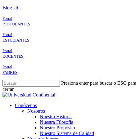
Skip
Blog UC
to
main
Portal
content
POSTULANTES
Portal
ESTUDIANTES
Portal
DOCENTES
Portal
PADRES
Presiona enter para buscar o ESC para
cerrar
Close
Search
search
Menu
Conócenos
Nosotros
Nuestra Historia
Nuestra Filosofía
Nuestro Propósito
Nuestro Sistema de Calidad
Nuestros logros