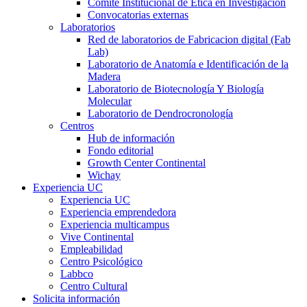
Comité Institucional de Ética en Investigación
Convocatorias externas
Laboratorios
Red de laboratorios de Fabricacion digital (Fab
Lab)
Laboratorio de Anatomía e Identificación de la
Madera
Laboratorio de Biotecnología Y Biología
Molecular
Laboratorio de Dendrocronología
Centros
Hub de información
Fondo editorial
Growth Center Continental
Wichay
Experiencia UC
Experiencia UC
Experiencia emprendedora
Experiencia multicampus
Vive Continental
Empleabilidad
Centro Psicológico
Labbco
Centro Cultural
Solicita información