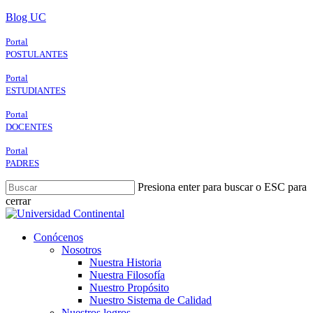
Skip
Blog UC
to
main
Portal
content
POSTULANTES
Portal
ESTUDIANTES
Portal
DOCENTES
Portal
PADRES
Presiona enter para buscar o ESC para
cerrar
Close
Search
search
Menu
Conócenos
Nosotros
Nuestra Historia
Nuestra Filosofía
Nuestro Propósito
Nuestro Sistema de Calidad
Nuestros logros