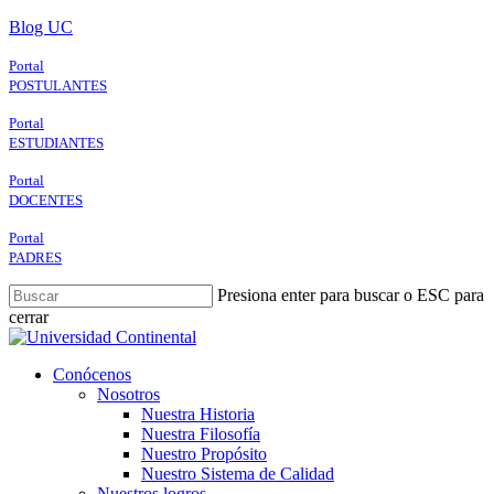
Skip
Blog UC
to
main
Portal
content
POSTULANTES
Portal
ESTUDIANTES
Portal
DOCENTES
Portal
PADRES
Presiona enter para buscar o ESC para
cerrar
Close
Search
search
Menu
Conócenos
Nosotros
Nuestra Historia
Nuestra Filosofía
Nuestro Propósito
Nuestro Sistema de Calidad
Nuestros logros