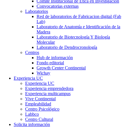
Comité Institucional de Ética en Investigación
Convocatorias externas
Laboratorios
Red de laboratorios de Fabricacion digital (Fab
Lab)
Laboratorio de Anatomía e Identificación de la
Madera
Laboratorio de Biotecnología Y Biología
Molecular
Laboratorio de Dendrocronología
Centros
Hub de información
Fondo editorial
Growth Center Continental
Wichay
Experiencia UC
Experiencia UC
Experiencia emprendedora
Experiencia multicampus
Vive Continental
Empleabilidad
Centro Psicológico
Labbco
Centro Cultural
Solicita información