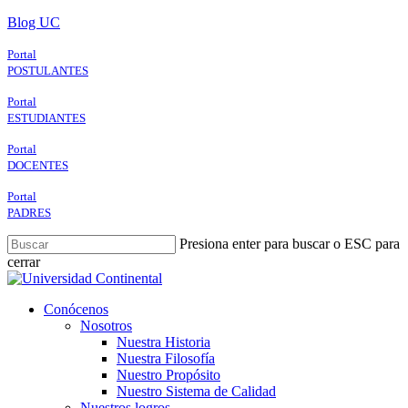
Skip
Blog UC
to
main
Portal
content
POSTULANTES
Portal
ESTUDIANTES
Portal
DOCENTES
Portal
PADRES
Presiona enter para buscar o ESC para
cerrar
Close
Search
search
Menu
Conócenos
Nosotros
Nuestra Historia
Nuestra Filosofía
Nuestro Propósito
Nuestro Sistema de Calidad
Nuestros logros