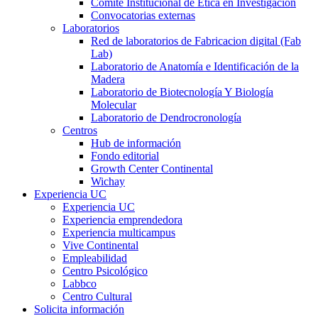
Comité Institucional de Ética en Investigación
Convocatorias externas
Laboratorios
Red de laboratorios de Fabricacion digital (Fab
Lab)
Laboratorio de Anatomía e Identificación de la
Madera
Laboratorio de Biotecnología Y Biología
Molecular
Laboratorio de Dendrocronología
Centros
Hub de información
Fondo editorial
Growth Center Continental
Wichay
Experiencia UC
Experiencia UC
Experiencia emprendedora
Experiencia multicampus
Vive Continental
Empleabilidad
Centro Psicológico
Labbco
Centro Cultural
Solicita información