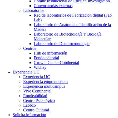
Comité Institucional de Ética en Investigación
Convocatorias externas
Laboratorios
Red de laboratorios de Fabricacion digital (Fab
Lab)
Laboratorio de Anatomía e Identificación de la
Madera
Laboratorio de Biotecnología Y Biología
Molecular
Laboratorio de Dendrocronología
Centros
Hub de información
Fondo editorial
Growth Center Continental
Wichay
Experiencia UC
Experiencia UC
Experiencia emprendedora
Experiencia multicampus
Vive Continental
Empleabilidad
Centro Psicológico
Labbco
Centro Cultural
Solicita información