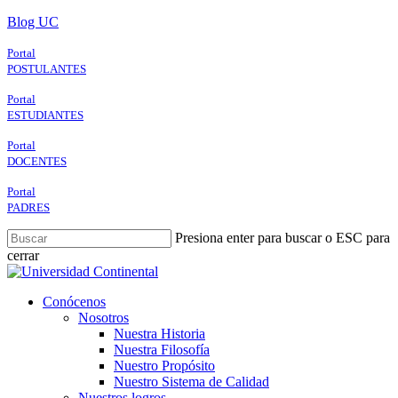
Skip
Blog UC
to
main
Portal
content
POSTULANTES
Portal
ESTUDIANTES
Portal
DOCENTES
Portal
PADRES
Presiona enter para buscar o ESC para
cerrar
Close
Search
search
Menu
Conócenos
Nosotros
Nuestra Historia
Nuestra Filosofía
Nuestro Propósito
Nuestro Sistema de Calidad
Nuestros logros