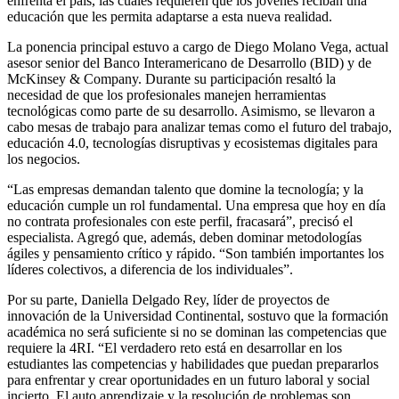
enfrenta el país, las cuáles requieren que los jóvenes reciban una
educación que les permita adaptarse a esta nueva realidad.
La ponencia principal estuvo a cargo de Diego Molano Vega, actual
asesor senior del Banco Interamericano de Desarrollo (BID) y de
McKinsey & Company. Durante su participación resaltó la
necesidad de que los profesionales manejen herramientas
tecnológicas como parte de su desarrollo. Asimismo, se llevaron a
cabo mesas de trabajo para analizar temas como el futuro del trabajo,
educación 4.0, tecnologías disruptivas y ecosistemas digitales para
los negocios.
“Las empresas demandan talento que domine la tecnología; y la
educación cumple un rol fundamental. Una empresa que hoy en día
no contrata profesionales con este perfil, fracasará”, precisó el
especialista. Agregó que, además, deben dominar metodologías
ágiles y pensamiento crítico y rápido. “Son también importantes los
líderes colectivos, a diferencia de los individuales”.
Por su parte, Daniella Delgado Rey, líder de proyectos de
innovación de la Universidad Continental, sostuvo que la formación
académica no será suficiente si no se dominan las competencias que
requiere la 4RI. “El verdadero reto está en desarrollar en los
estudiantes las competencias y habilidades que puedan prepararlos
para enfrentar y crear oportunidades en un futuro laboral y social
incierto. El auto aprendizaje y la resolución de problemas son