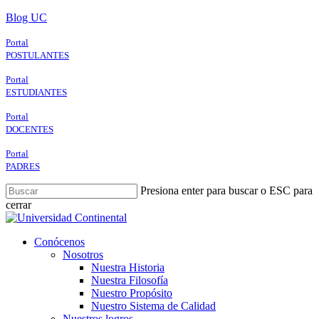
Skip
Blog UC
to
main
Portal
content
POSTULANTES
Portal
ESTUDIANTES
Portal
DOCENTES
Portal
PADRES
Presiona enter para buscar o ESC para
cerrar
Close
Search
search
Menu
Conócenos
Nosotros
Nuestra Historia
Nuestra Filosofía
Nuestro Propósito
Nuestro Sistema de Calidad
Nuestros logros