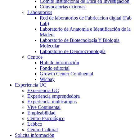
Comité Institucional de Ética en Investigación
Convocatorias externas
Laboratorios
Red de laboratorios de Fabricacion digital (Fab
Lab)
Laboratorio de Anatomía e Identificación de la
Madera
Laboratorio de Biotecnología Y Biología
Molecular
Laboratorio de Dendrocronología
Centros
Hub de información
Fondo editorial
Growth Center Continental
Wichay
Experiencia UC
Experiencia UC
Experiencia emprendedora
Experiencia multicampus
Vive Continental
Empleabilidad
Centro Psicológico
Labbco
Centro Cultural
Solicita información