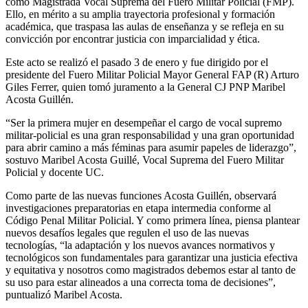
como Magistrada Vocal Suprema del Fuero Militar Policial (FMP).
Ello, en mérito a su amplia trayectoria profesional y formación
académica, que traspasa las aulas de enseñanza y se refleja en su
convicción por encontrar justicia con imparcialidad y ética.
Este acto se realizó el pasado 3 de enero y fue dirigido por el
presidente del Fuero Militar Policial Mayor General FAP (R) Arturo
Giles Ferrer, quien tomó juramento a la General CJ PNP Maribel
Acosta Guillén.
“Ser la primera mujer en desempeñar el cargo de vocal supremo
militar-policial es una gran responsabilidad y una gran oportunidad
para abrir camino a más féminas para asumir papeles de liderazgo”,
sostuvo Maribel Acosta Guillé, Vocal Suprema del Fuero Militar
Policial y docente UC.
Como parte de las nuevas funciones Acosta Guillén, observará
investigaciones preparatorias en etapa intermedia conforme al
Código Penal Militar Policial. Y como primera línea, piensa plantear
nuevos desafíos legales que regulen el uso de las nuevas
tecnologías, “la adaptación y los nuevos avances normativos y
tecnológicos son fundamentales para garantizar una justicia efectiva
y equitativa y nosotros como magistrados debemos estar al tanto de
su uso para estar alineados a una correcta toma de decisiones”,
puntualizó Maribel Acosta.