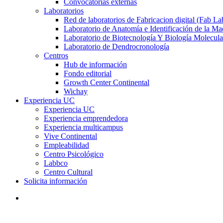
Convocatorias externas
Laboratorios
Red de laboratorios de Fabricacion digital (Fab La
Laboratorio de Anatomía e Identificación de la Ma
Laboratorio de Biotecnología Y Biología Molecula
Laboratorio de Dendrocronología
Centros
Hub de información
Fondo editorial
Growth Center Continental
Wichay
Experiencia UC
Experiencia UC
Experiencia emprendedora
Experiencia multicampus
Vive Continental
Empleabilidad
Centro Psicológico
Labbco
Centro Cultural
Solicita información
search