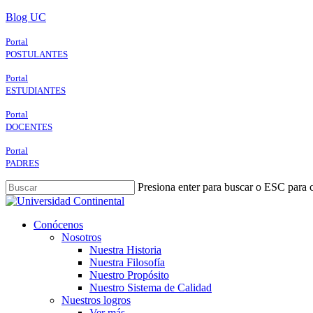
Skip
Blog UC
to
main
Portal
content
POSTULANTES
Portal
ESTUDIANTES
Portal
DOCENTES
Portal
PADRES
Presiona enter para buscar o ESC para c
Close
Search
search
Menu
Conócenos
Nosotros
Nuestra Historia
Nuestra Filosofía
Nuestro Propósito
Nuestro Sistema de Calidad
Nuestros logros
Ver más