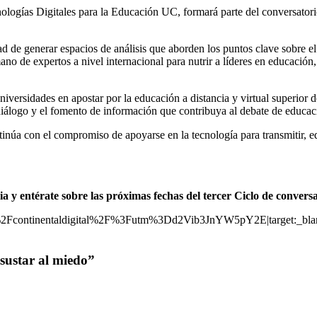
logías Digitales para la Educación UC, formará parte del conversatorio
idad de generar espacios de análisis que aborden los puntos clave sobre e
o de expertos a nivel internacional para nutrir a líderes en educación, 
iversidades en apostar por la educación a distancia y virtual superior de
el diálogo y el fomento de información que contribuya al debate de educa
ntinúa con el compromiso de apoyarse en la tecnología para transmitir, 
ia y entérate sobre las próximas fechas del tercer Ciclo de convers
pe%2Fcontinentaldigital%2F%3Futm%3Dd2Vib3JnYW5pY2E|target:_bla
ustar al miedo”