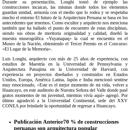
Durante su presentación, Longhi tomó de ejemplo las
construcciones incaicas, las mismas donde todos los elementos
guardan unidad, armonía con el medio que lo rodea y se respetaba
mucho el entorno El futuro de la Arquitectura Peruana se basa en los
antecedentes que tenemos. Como escultor y arquitecto nos menciona
también que ha hallado el punto de encuentro de estas disciplinas,
siendo sus obras de meritoria originalidad y calidad, diseñó la
muestra museográfica «Yuyanapaq» la cual se encuentra en el
Museo de la Nación, obteniendo el Tercer Premio en el Concurso:
«El Lugar de la Memoria».
Luis Longhi, arquitecto con más de 25 años de experiencia, con
estudios de Maestría en la Universidad de Pennsylvania y
Arquitectura Paisajista en la Universidad de Harvard, con
experiencia en proyectos diseñados y construidos en Estados
Unidos, Europa, América Latina, Japón e India mencionó sentirse
muy emocionado, «Este es el mejor momento de mi vida, volver a
Huancayo, en este auditorio de Nuestra Señora del Valle donde pasé
gratos momentos de mi juventud, mientras vivía aquí» agregó. Por
último agradeció a la Universidad Continental, sede del XXV
CONEA por brindarle la oportunidad de regresar a Huancayo.
Publicación Anterior
70 % de construcciones
peruanas son arquitectura popular