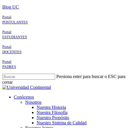
Skip
Blog UC
to
main
Portal
content
POSTULANTES
Portal
ESTUDIANTES
Portal
DOCENTES
Portal
PADRES
Presiona enter para buscar o ESC para
cerrar
Close
Search
search
Menu
Conócenos
Nosotros
Nuestra Historia
Nuestra Filosofía
Nuestro Propósito
Nuestro Sistema de Calidad
Nuestros logros