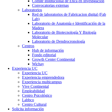
Comité Institucional de Ética en Investigación
Convocatorias externas
Laboratorios
Red de laboratorios de Fabricacion digital (Fab
Lab)
Laboratorio de Anatomía e Identificación de la
Madera
Laboratorio de Biotecnología Y Biología
Molecular
Laboratorio de Dendrocronología
Centros
Hub de información
Fondo editorial
Growth Center Continental
Wichay
Experiencia UC
Experiencia UC
Experiencia emprendedora
Experiencia multicampus
Vive Continental
Empleabilidad
Centro Psicológico
Labbco
Centro Cultural
Solicita información