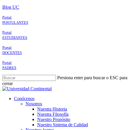
Skip
Blog UC
to
main
Portal
content
POSTULANTES
Portal
ESTUDIANTES
Portal
DOCENTES
Portal
PADRES
Presiona enter para buscar o ESC para
cerrar
Close
Search
search
Menu
Conócenos
Nosotros
Nuestra Historia
Nuestra Filosofía
Nuestro Propósito
Nuestro Sistema de Calidad
Nuestros logros