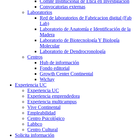
Comité Institucional de Ética en Investigación
Convocatorias externas
Laboratorios
Red de laboratorios de Fabricacion digital (Fab
Lab)
Laboratorio de Anatomía e Identificación de la
Madera
Laboratorio de Biotecnología Y Biología
Molecular
Laboratorio de Dendrocronología
Centros
Hub de información
Fondo editorial
Growth Center Continental
Wichay
Experiencia UC
Experiencia UC
Experiencia emprendedora
Experiencia multicampus
Vive Continental
Empleabilidad
Centro Psicológico
Labbco
Centro Cultural
Solicita información