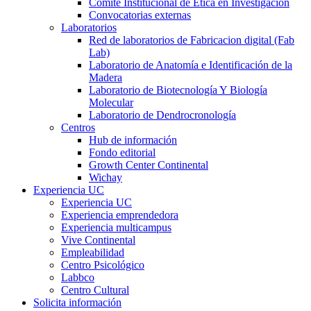
Comité Institucional de Ética en Investigación
Convocatorias externas
Laboratorios
Red de laboratorios de Fabricacion digital (Fab
Lab)
Laboratorio de Anatomía e Identificación de la
Madera
Laboratorio de Biotecnología Y Biología
Molecular
Laboratorio de Dendrocronología
Centros
Hub de información
Fondo editorial
Growth Center Continental
Wichay
Experiencia UC
Experiencia UC
Experiencia emprendedora
Experiencia multicampus
Vive Continental
Empleabilidad
Centro Psicológico
Labbco
Centro Cultural
Solicita información