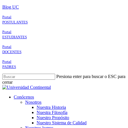
Skip
Blog UC
to
main
Portal
content
POSTULANTES
Portal
ESTUDIANTES
Portal
DOCENTES
Portal
PADRES
Presiona enter para buscar o ESC para
cerrar
Close
Search
search
Menu
Conócenos
Nosotros
Nuestra Historia
Nuestra Filosofía
Nuestro Propósito
Nuestro Sistema de Calidad
Nuestros logros