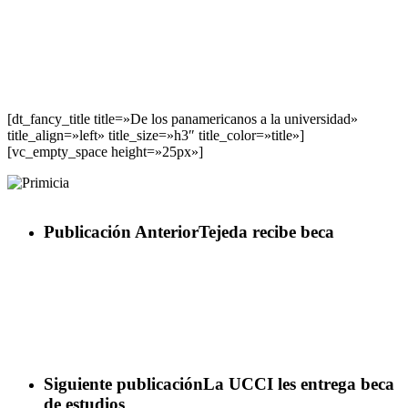
[dt_fancy_title title=»De los panamericanos a la universidad»
title_align=»left» title_size=»h3″ title_color=»title»]
[vc_empty_space height=»25px»]
Publicación Anterior
Tejeda recibe beca
Siguiente publicación
La UCCI les entrega beca
de estudios