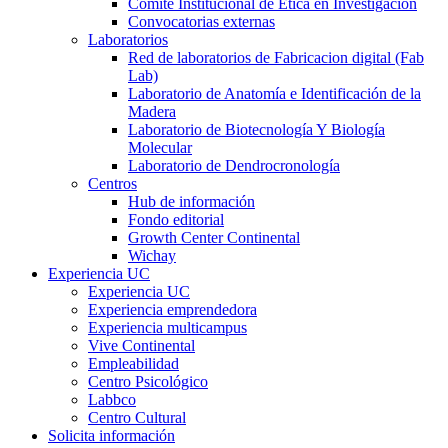
Comité Institucional de Ética en Investigación
Convocatorias externas
Laboratorios
Red de laboratorios de Fabricacion digital (Fab
Lab)
Laboratorio de Anatomía e Identificación de la
Madera
Laboratorio de Biotecnología Y Biología
Molecular
Laboratorio de Dendrocronología
Centros
Hub de información
Fondo editorial
Growth Center Continental
Wichay
Experiencia UC
Experiencia UC
Experiencia emprendedora
Experiencia multicampus
Vive Continental
Empleabilidad
Centro Psicológico
Labbco
Centro Cultural
Solicita información