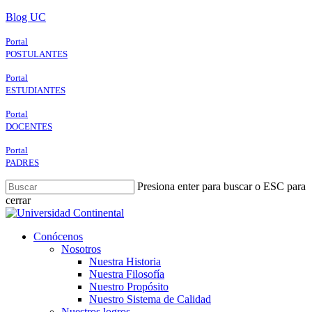
Skip
Blog UC
to
main
Portal
content
POSTULANTES
Portal
ESTUDIANTES
Portal
DOCENTES
Portal
PADRES
Presiona enter para buscar o ESC para
cerrar
Close
Search
search
Menu
Conócenos
Nosotros
Nuestra Historia
Nuestra Filosofía
Nuestro Propósito
Nuestro Sistema de Calidad
Nuestros logros