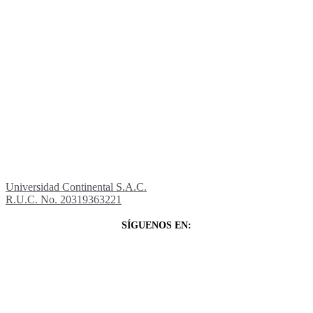
Universidad Continental S.A.C.
R.U.C. No. 20319363221
SÍGUENOS EN: