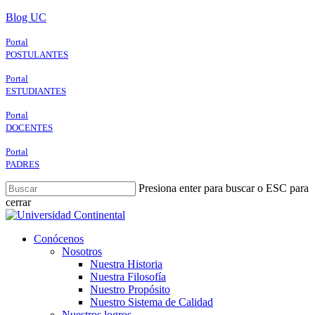
Skip
Blog UC
to
main
Portal
content
POSTULANTES
Portal
ESTUDIANTES
Portal
DOCENTES
Portal
PADRES
Presiona enter para buscar o ESC para
cerrar
Close
Search
search
Menu
Conócenos
Nosotros
Nuestra Historia
Nuestra Filosofía
Nuestro Propósito
Nuestro Sistema de Calidad
Nuestros logros