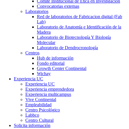
Comité Institucional de Ética en Investigación
Convocatorias externas
Laboratorios
Red de laboratorios de Fabricacion digital (Fab
Lab)
Laboratorio de Anatomía e Identificación de la
Madera
Laboratorio de Biotecnología Y Biología
Molecular
Laboratorio de Dendrocronología
Centros
Hub de información
Fondo editorial
Growth Center Continental
Wichay
Experiencia UC
Experiencia UC
Experiencia emprendedora
Experiencia multicampus
Vive Continental
Empleabilidad
Centro Psicológico
Labbco
Centro Cultural
Solicita información