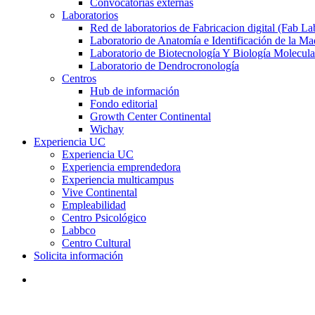
Convocatorias externas
Laboratorios
Red de laboratorios de Fabricacion digital (Fab La
Laboratorio de Anatomía e Identificación de la Ma
Laboratorio de Biotecnología Y Biología Molecula
Laboratorio de Dendrocronología
Centros
Hub de información
Fondo editorial
Growth Center Continental
Wichay
Experiencia UC
Experiencia UC
Experiencia emprendedora
Experiencia multicampus
Vive Continental
Empleabilidad
Centro Psicológico
Labbco
Centro Cultural
Solicita información
search