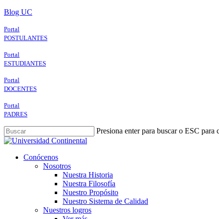
Skip
Blog UC
to
main
Portal
content
POSTULANTES
Portal
ESTUDIANTES
Portal
DOCENTES
Portal
PADRES
Presiona enter para buscar o ESC para c
Close
Search
search
Menu
Conócenos
Nosotros
Nuestra Historia
Nuestra Filosofía
Nuestro Propósito
Nuestro Sistema de Calidad
Nuestros logros
Ver más