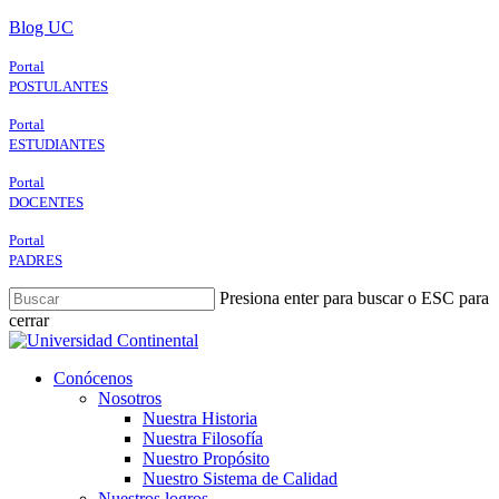
Skip
Blog UC
to
main
Portal
content
POSTULANTES
Portal
ESTUDIANTES
Portal
DOCENTES
Portal
PADRES
Presiona enter para buscar o ESC para
cerrar
Close
Search
search
Menu
Conócenos
Nosotros
Nuestra Historia
Nuestra Filosofía
Nuestro Propósito
Nuestro Sistema de Calidad
Nuestros logros