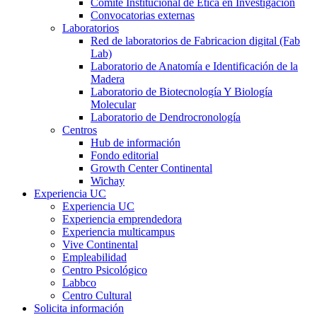
Comité Institucional de Ética en Investigación
Convocatorias externas
Laboratorios
Red de laboratorios de Fabricacion digital (Fab
Lab)
Laboratorio de Anatomía e Identificación de la
Madera
Laboratorio de Biotecnología Y Biología
Molecular
Laboratorio de Dendrocronología
Centros
Hub de información
Fondo editorial
Growth Center Continental
Wichay
Experiencia UC
Experiencia UC
Experiencia emprendedora
Experiencia multicampus
Vive Continental
Empleabilidad
Centro Psicológico
Labbco
Centro Cultural
Solicita información