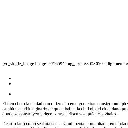
[vc_single_image image=»55659″ img_size=»800×650″ alignment=»c
Cusco:
Dia: 17 de octubre
Lugar: Urb. Manuel Prado B13
(altura Av. Collasuyo)
Hora: 11:00 a.m.
El derecho a la ciudad como derecho emergente trae consigo múltiples
cambios en el imaginario de quien habita la ciudad, del ciudadano pro
donde se construyen y deconstruyen discursos, prácticas vitales.
De otro lado cómo se fortalece la salud mental comunitaria, en ciudad