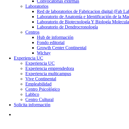
Convocatorias externas
Laboratorios
Red de laboratorios de Fabricacion digital (Fab La
Laboratorio de Anatomía e Identificación de la Ma
Laboratorio de Biotecnología Y Biología Molecula
Laboratorio de Dendrocronología
Centros
Hub de información
Fondo editorial
Growth Center Continental
Wichay
Experiencia UC
Experiencia UC
Experiencia emprendedora
Experiencia multicampus
Vive Continental
Empleabilidad
Centro Psicológico
Labbco
Centro Cultural
Solicita información
search