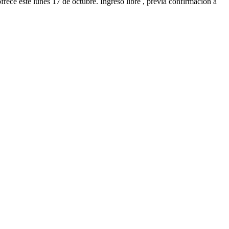
frece este lunes 17 de octubre. Ingreso libre , previa confirmación a