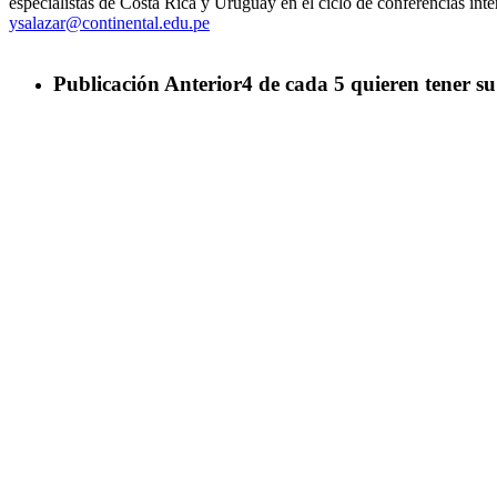
especialistas de Costa Rica y Uruguay en el ciclo de conferencias inte
ysalazar@continental.edu.pe
Publicación Anterior
4 de cada 5 quieren tener s