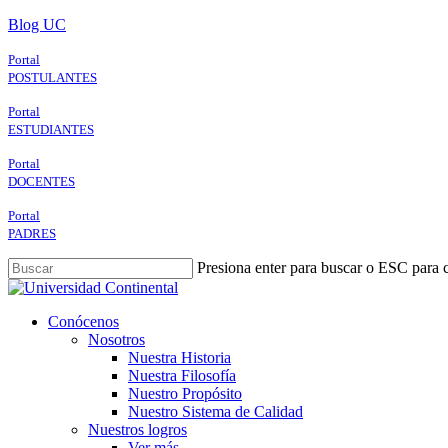
Skip
Blog UC
to
main
Portal
content
POSTULANTES
Portal
ESTUDIANTES
Portal
DOCENTES
Portal
PADRES
Presiona enter para buscar o ESC para c
Close
Search
search
Menu
Conócenos
Nosotros
Nuestra Historia
Nuestra Filosofía
Nuestro Propósito
Nuestro Sistema de Calidad
Nuestros logros
Ver más