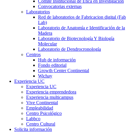
Comité Institucional de Ética en Investigación
Convocatorias externas
Laboratorios
Red de laboratorios de Fabricacion digital (Fab
Lab)
Laboratorio de Anatomía e Identificación de la
Madera
Laboratorio de Biotecnología Y Biología
Molecular
Laboratorio de Dendrocronología
Centros
Hub de información
Fondo editorial
Growth Center Continental
Wichay
Experiencia UC
Experiencia UC
Experiencia emprendedora
Experiencia multicampus
Vive Continental
Empleabilidad
Centro Psicológico
Labbco
Centro Cultural
Solicita información