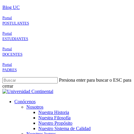
Skip
Blog UC
to
main
Portal
content
POSTULANTES
Portal
ESTUDIANTES
Portal
DOCENTES
Portal
PADRES
Presiona enter para buscar o ESC para
cerrar
Close
Search
search
Menu
Conócenos
Nosotros
Nuestra Historia
Nuestra Filosofía
Nuestro Propósito
Nuestro Sistema de Calidad
Nuestros logros