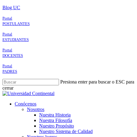
Skip
Blog UC
to
main
Portal
content
POSTULANTES
Portal
ESTUDIANTES
Portal
DOCENTES
Portal
PADRES
Presiona enter para buscar o ESC para
cerrar
Close
Search
search
Menu
Conócenos
Nosotros
Nuestra Historia
Nuestra Filosofía
Nuestro Propósito
Nuestro Sistema de Calidad
Nuestros logros