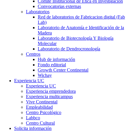
Comité Institucional de Ética en Investigación
Convocatorias externas
Laboratorios
Red de laboratorios de Fabricacion digital (Fab
Lab)
Laboratorio de Anatomía e Identificación de la
Madera
Laboratorio de Biotecnología Y Biología
Molecular
Laboratorio de Dendrocronología
Centros
Hub de información
Fondo editorial
Growth Center Continental
Wichay
Experiencia UC
Experiencia UC
Experiencia emprendedora
Experiencia multicampus
Vive Continental
Empleabilidad
Centro Psicológico
Labbco
Centro Cultural
Solicita información