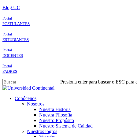
Skip
Blog UC
to
main
Portal
content
POSTULANTES
Portal
ESTUDIANTES
Portal
DOCENTES
Portal
PADRES
Presiona enter para buscar o ESC para c
Close
Search
search
Menu
Conócenos
Nosotros
Nuestra Historia
Nuestra Filosofía
Nuestro Propósito
Nuestro Sistema de Calidad
Nuestros logros
Ver más