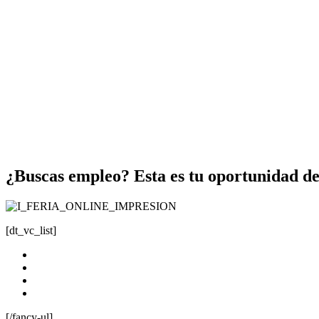
¿Buscas empleo? Esta es tu oportunidad de
[dt_vc_list]
Fecha: 9 al 20 de diciembre
Hora: —
Lugar: oficina de Oportunidades Laborales
Ingreso libre
[/fancy-ul]