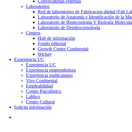
Convocatorias externas
Laboratorios
Red de laboratorios de Fabricacion digital (Fab La
Laboratorio de Anatomía e Identificación de la Ma
Laboratorio de Biotecnología Y Biología Molecula
Laboratorio de Dendrocronología
Centros
Hub de información
Fondo editorial
Growth Center Continental
Wichay
Experiencia UC
Experiencia UC
Experiencia emprendedora
Experiencia multicampus
Vive Continental
Empleabilidad
Centro Psicológico
Labbco
Centro Cultural
Solicita información
search