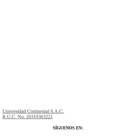
Universidad Continental S.A.C.
R.U.C. No. 20319363221
SÍGUENOS EN: