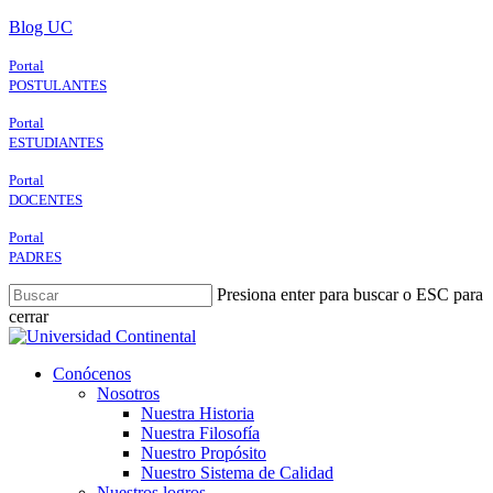
Skip
Blog UC
to
main
Portal
content
POSTULANTES
Portal
ESTUDIANTES
Portal
DOCENTES
Portal
PADRES
Presiona enter para buscar o ESC para
cerrar
Close
Search
search
Menu
Conócenos
Nosotros
Nuestra Historia
Nuestra Filosofía
Nuestro Propósito
Nuestro Sistema de Calidad
Nuestros logros