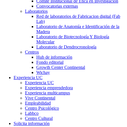
Comité Institucional de Ética en Investigación
Convocatorias externas
Laboratorios
Red de laboratorios de Fabricacion digital (Fab
Lab)
Laboratorio de Anatomía e Identificación de la
Madera
Laboratorio de Biotecnología Y Biología
Molecular
Laboratorio de Dendrocronología
Centros
Hub de información
Fondo editorial
Growth Center Continental
Wichay
Experiencia UC
Experiencia UC
Experiencia emprendedora
Experiencia multicampus
Vive Continental
Empleabilidad
Centro Psicológico
Labbco
Centro Cultural
Solicita información