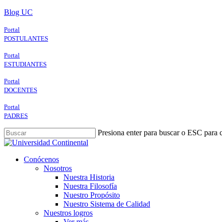
Skip
Blog UC
to
main
Portal
content
POSTULANTES
Portal
ESTUDIANTES
Portal
DOCENTES
Portal
PADRES
Presiona enter para buscar o ESC para c
Close
Search
search
Menu
Conócenos
Nosotros
Nuestra Historia
Nuestra Filosofía
Nuestro Propósito
Nuestro Sistema de Calidad
Nuestros logros
Ver más