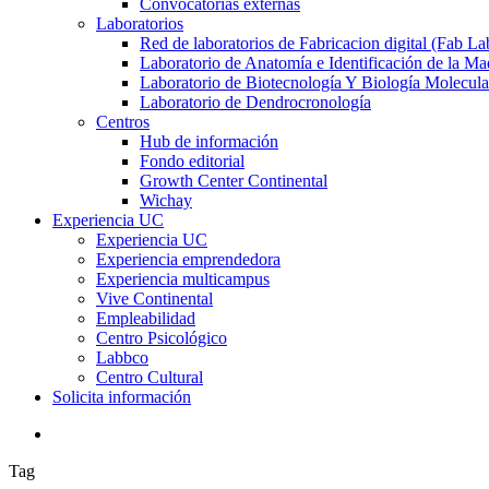
Convocatorias externas
Laboratorios
Red de laboratorios de Fabricacion digital (Fab La
Laboratorio de Anatomía e Identificación de la Ma
Laboratorio de Biotecnología Y Biología Molecula
Laboratorio de Dendrocronología
Centros
Hub de información
Fondo editorial
Growth Center Continental
Wichay
Experiencia UC
Experiencia UC
Experiencia emprendedora
Experiencia multicampus
Vive Continental
Empleabilidad
Centro Psicológico
Labbco
Centro Cultural
Solicita información
search
Tag