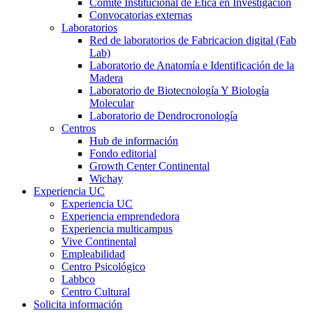
Comité Institucional de Ética en Investigación
Convocatorias externas
Laboratorios
Red de laboratorios de Fabricacion digital (Fab
Lab)
Laboratorio de Anatomía e Identificación de la
Madera
Laboratorio de Biotecnología Y Biología
Molecular
Laboratorio de Dendrocronología
Centros
Hub de información
Fondo editorial
Growth Center Continental
Wichay
Experiencia UC
Experiencia UC
Experiencia emprendedora
Experiencia multicampus
Vive Continental
Empleabilidad
Centro Psicológico
Labbco
Centro Cultural
Solicita información