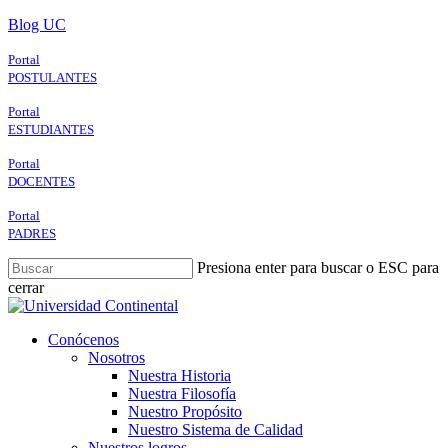
Skip
Blog UC
to
main
Portal
content
POSTULANTES
Portal
ESTUDIANTES
Portal
DOCENTES
Portal
PADRES
Presiona enter para buscar o ESC para
cerrar
Close
Search
search
Menu
Conócenos
Nosotros
Nuestra Historia
Nuestra Filosofía
Nuestro Propósito
Nuestro Sistema de Calidad
Nuestros logros