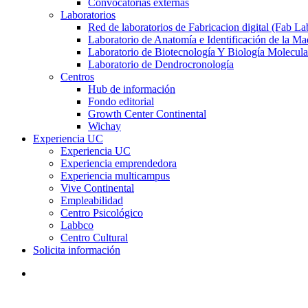
Convocatorias externas
Laboratorios
Red de laboratorios de Fabricacion digital (Fab La
Laboratorio de Anatomía e Identificación de la Ma
Laboratorio de Biotecnología Y Biología Molecula
Laboratorio de Dendrocronología
Centros
Hub de información
Fondo editorial
Growth Center Continental
Wichay
Experiencia UC
Experiencia UC
Experiencia emprendedora
Experiencia multicampus
Vive Continental
Empleabilidad
Centro Psicológico
Labbco
Centro Cultural
Solicita información
search