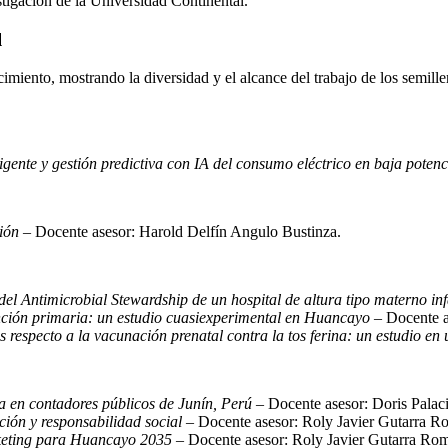
stigación de la Universidad Continental.
l
iento, mostrando la diversidad y el alcance del trabajo de los semiller
igente y gestión predictiva con IA del consumo eléctrico en baja potenc
ción
– Docente asesor: Harold Delfín Angulo Bustinza.
l Antimicrobial Stewardship de un hospital de altura tipo materno infa
ención primaria: un estudio cuasiexperimental en Huancayo
– Docente a
respecto a la vacunación prenatal contra la tos ferina: un estudio en 
ia en contadores públicos de Junín, Perú
– Docente asesor: Doris Palac
ión y responsabilidad social
– Docente asesor: Roly Javier Gutarra R
rketing para Huancayo 2035
– Docente asesor: Roly Javier Gutarra Ro