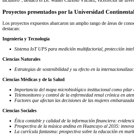
inclusivo”, destacó el Dr. Walter Curioso Vílchez, vicerrector de Inve
Proyectos presentados por la Universidad Continenta
Los proyectos expuestos abarcaron un amplio rango de áreas de conocim
destacan:
Ingeniería y Tecnología
Sistema IoT UPS para medición multifactorial, protección intel
Ciencias Naturales
Estrategias de sostenibilidad y su efecto en la internacionaliza
Ciencias Médicas y de la Salud
Importancia del mapa microbiológico institucional como pilar de
Telemonitoreo y control de la enfermedad renal crónica en at
Factores que afectan las decisiones de las mujeres embarazadas 
Ciencias Sociales
Ética contable y calidad de la información financiera: evidenc
Prospectiva de la música andina en Huancayo al 2035: innovac
La currícula fantasma: prospectiva sobre la educación en ma