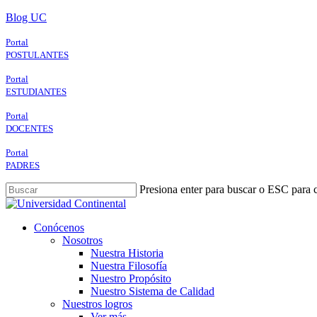
Skip
Blog UC
to
main
Portal
content
POSTULANTES
Portal
ESTUDIANTES
Portal
DOCENTES
Portal
PADRES
Presiona enter para buscar o ESC para c
Close
Search
search
Menu
Conócenos
Nosotros
Nuestra Historia
Nuestra Filosofía
Nuestro Propósito
Nuestro Sistema de Calidad
Nuestros logros
Ver más